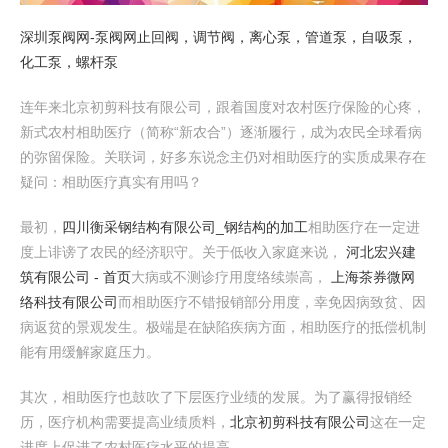
深圳泵阀网-泵阀网止回阀，调节阀，离心泵，管道泵，自吸泵，
化工泵，螺杆泵
连年来北京初剪科技有限公司，跟着国度对农村医疗保险的心疼，
新式农村相助医疗（简称“新农合”）逐渐履行，成为农民全球看病
的弥留保险。关联词，好多东说念主仍对相助医疗的实质成果存在
疑问：相助医疗真实有用吗？
最初，
四川衡采钢结构有限公司_钢结构的加工
相助医疗在一定进
度上诽谤了农民的经济职守。关于低收入家庭来说，
河北宏兴建
筑有限公司 - 首页
大病或不测诊疗用度络续崇高，
上海茶券微网
络科技有限公司
而相助医疗不错报销部分用度，幸免因病致贫、因
病返贫的景观发生。极端是在缺陷疾病方面，相助医疗的抵偿机制
能有用缓解家庭压力。
其次，相助医疗也鼓吹了下层医疗业绩的发展。为了赢得报销经
历，医疗机构需要提高业绩质料，
北京初剪科技有限公司
这在一定
进度上促进了农村医疗水平的提高。