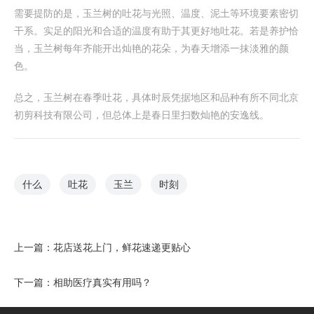
需要提防的是，玉兰树的吐花与光照、温度、泥土等环境要素密切
干系。实足的阳光和合适的温度有助于其更好地吐花。若是养护恰
当，玉兰树每年齐能开出灿艳的花朵，为春天增添一抹淡雅的颜
色。
总之，玉兰树在春季吐花，具体时辰凭据地区和品种有所不同北京
初剪科技有限公司，但总体上是春日里扫数灿艳的安逸线。
什么
吐花
玉兰
时刻
上一篇：
花店送花上门，鲜花速递更贴心
下一篇：
相助医疗真实有用吗？