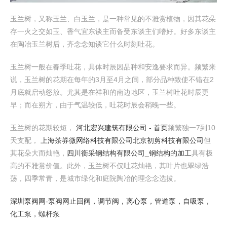
玉兰树，又称玉兰、白玉兰，是一种常见的不雅赏植物，因其花朵
存一火之交如玉、香气宜东谈主而备受东谈主们嗜好。好多东谈主
在陶冶玉兰树后，齐念念知谈它什么时刻吐花。
玉兰树一般在春季吐花，具体时辰因品种和安逸要求而异。频繁来
说，玉兰树的花期在每年的3月至4月之间，部分品种致使不错在2
月底就启动怒放。尤其是在祥和的南边地区，玉兰树吐花时辰更
早；而在朔方，由于气温较低，吐花时辰会稍晚一些。
玉兰树的花期较短，
河北宏兴建筑有限公司 - 首页
频繁独一7到10
天支配，
上海茶券微网络科技有限公司
北京初剪科技有限公司
但
其花朵大而灿艳，
四川衡采钢结构有限公司_钢结构的加工
具有极
高的不雅赏价值。此外，玉兰树不仅吐花灿艳，其叶片也翠绿浩
荡，四季常青，是城市绿化和庭院陶冶的理念念选拔。
深圳泵阀网-泵阀网止回阀，调节阀，离心泵，管道泵，自吸泵，
化工泵，螺杆泵