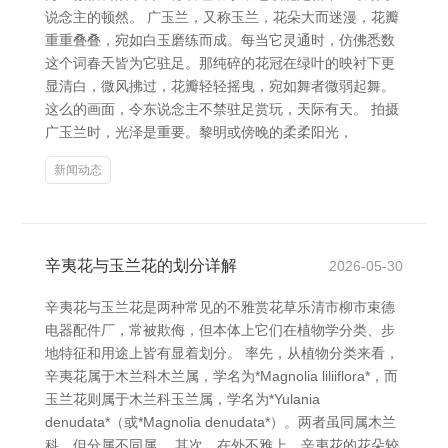
说念主的顿然。 广玉兰，又称玉兰，花朵大而迷漫，花瓣
重重叠叠，宛如白玉磨练而成。每当它灵通时，仿佛悉数
这个词春天皆为它驻足。那纯碎的花冠在绿叶的映衬下更
显清白，微风拂过，花瓣轻轻摇曳，宛如舞者微弱起舞。
这么的画面，令东说念主不禁驻足赏玩，天际有天。 拍摄
广玉兰时，光泽是重要。黎明或傍晚的柔柔阳光，
新闻动态
辛夷花与玉兰花的划分详解
2026-05-30
辛夷花与玉兰花是两种常见的不雅赏花草乐清市柳市束德
电器配件厂，常被欺侮，但本体上它们在植物学分类、步
地特征和用途上皆有显着划分。 率先，从植物分类来看，
辛夷花属于木兰科木兰属，学名为*Magnolia liliiflora*，而
玉兰花则属于木兰科玉兰属，学名为*Yulania
denudata*（或*Magnolia denudata*）。两者虽同属木兰
科，但分属不同属。 其次，在外不雅上，辛夷花的花朵较