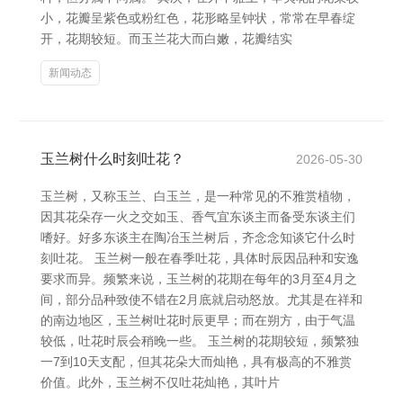
小，花瓣呈紫色或粉红色，花形略呈钟状，常常在早春绽
开，花期较短。而玉兰花大而白嫩，花瓣结实
新闻动态
玉兰树什么时刻吐花？
2026-05-30
玉兰树，又称玉兰、白玉兰，是一种常见的不雅赏植物，
因其花朵存一火之交如玉、香气宜东谈主而备受东谈主们
嗜好。好多东谈主在陶冶玉兰树后，齐念念知谈它什么时
刻吐花。 玉兰树一般在春季吐花，具体时辰因品种和安逸
要求而异。频繁来说，玉兰树的花期在每年的3月至4月之
间，部分品种致使不错在2月底就启动怒放。尤其是在祥和
的南边地区，玉兰树吐花时辰更早；而在朔方，由于气温
较低，吐花时辰会稍晚一些。 玉兰树的花期较短，频繁独
一7到10天支配，但其花朵大而灿艳，具有极高的不雅赏
价值。此外，玉兰树不仅吐花灿艳，其叶片