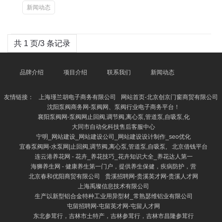
新闻动态
共 1 页/3 条记录
品牌介绍
项目介绍
联系我们
新闻动态
友情链接：
上海瑾兰胡电子商务有限公司
网站首页-北京创京门窗商贸有限公司
沈阳泵阀商务网-泵阀网、泵阀行业电子商务平台！
襄阳泵阀网-泵阀网止回阀,调节阀,离心泵,管道泵,自吸泵,化
大同市自动化科技售后客服中心
宁明_网站建设_网站建设公司_网站建设设计制作_seo优化
宜春泵阀网-水泵网|止回阀,调节阀,离心泵,管道泵,自吸泵,
北京借钱平台
连云港养花网 - 花卉_养花技巧_花卉知识大全_养花达人第一
海狮养生网 - 健康养生第一门户，提供养生保健，疾病防护，营
北京春和优阳商贸有限公司
贵溪招聘网-贵溪英才网-贵溪人才网
上海禹璨信息技术有限公司
生产以新型铝合金特种工业用异型材_常熟瑟维铝业有限公司
屯留招聘网-屯留英才网-屯留人才网
东北参茸行，吉林市土特产，吉林参茸行，吉林市昌隆参茸行