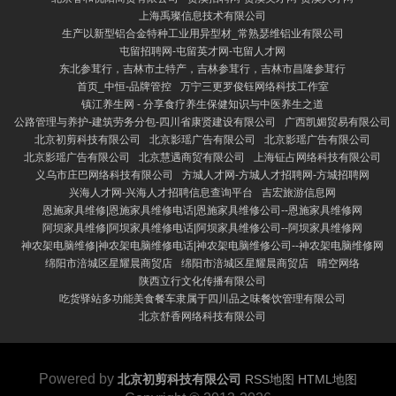
上海禹璨信息技术有限公司
生产以新型铝合金特种工业用异型材_常熟瑟维铝业有限公司
屯留招聘网-屯留英才网-屯留人才网
东北参茸行，吉林市土特产，吉林参茸行，吉林市昌隆参茸行
首页_中恒-品牌管控
万宁三更罗俊钰网络科技工作室
镇江养生网 - 分享食疗养生保健知识与中医养生之道
公路管理与养护-建筑劳务分包-四川省康贤建设有限公司
广西凯媚贸易有限公司
北京初剪科技有限公司
北京影瑶广告有限公司
北京影瑶广告有限公司
北京影瑶广告有限公司
北京慧遇商贸有限公司
上海钲占网络科技有限公司
义乌市庄巴网络科技有限公司
方城人才网-方城人才招聘网-方城招聘网
兴海人才网-兴海人才招聘信息查询平台
吉宏旅游信息网
恩施家具维修|恩施家具维修电话|恩施家具维修公司--恩施家具维修网
阿坝家具维修|阿坝家具维修电话|阿坝家具维修公司--阿坝家具维修网
神农架电脑维修|神农架电脑维修电话|神农架电脑维修公司--神农架电脑维修网
绵阳市涪城区星耀晨商贸店
绵阳市涪城区星耀晨商贸店
晴空网络
陕西立行文化传播有限公司
吃货驿站多功能美食餐车隶属于四川品之味餐饮管理有限公司
北京舒香网络科技有限公司
Powered by
北京初剪科技有限公司
RSS地图
HTML地图