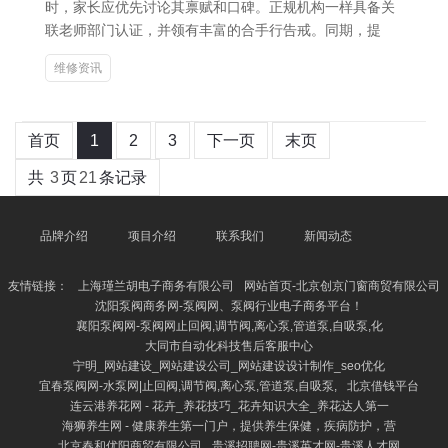
时，家长应优先讨论其禀赋和口碑。正规机构一样具备关
联老师部门认证，并领有丰富的合手行告戒。同期，提
维修资讯
首页
1
2
3
下一页
末页
共
3
页
21
条记录
品牌介绍
项目介绍
联系我们
新闻动态
友情链接：
上海瑾兰胡电子商务有限公司
网站首页-北京创京门窗商贸有限公司
沈阳泵阀商务网-泵阀网、泵阀行业电子商务平台！
襄阳泵阀网-泵阀网止回阀,调节阀,离心泵,管道泵,自吸泵,化
大同市自动化科技售后客服中心
宁明_网站建设_网站建设公司_网站建设设计制作_seo优化
宜春泵阀网-水泵网|止回阀,调节阀,离心泵,管道泵,自吸泵,
北京借钱平台
连云港养花网 - 花卉_养花技巧_花卉知识大全_养花达人第一
海狮养生网 - 健康养生第一门户，提供养生保健，疾病防护，营
北京春和优阳商贸有限公司
贵溪招聘网-贵溪英才网-贵溪人才网