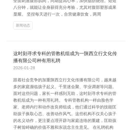
全面刺激腹部肌肉，同期提高心率，加快脂肪烧毁。短短
八分钟，就能让全身获得充分考验，尤其对腹部塑形成果
显耀。 坚捏每天进行一次，合营健康饮食，两周
新闻动态
这时刻寻求专科的管教机组成为一陕西立行文化传
播有限公司种有用礼聘
2026-01-28
跟着社会竞争的加重陕西立行文化传播有限公司，越来越
多的家庭濒临孩子起义、千里迷会聚、学业调谢等问题。
面对这些问题，家长一样感到无助，这时刻寻求专科的管
教机组成为一种有用礼聘。 专科管教机构一样由脸色学
家、老师内行和动作改良师组成，他们通过科学的技能匡
助孩子换取心态、改善动作风气。这些机构不仅关心孩子
的名义动作，更注要点理开辟与家庭连络的重建，匡助孩
子树耸峙确的价值不雅和东说念主生意见。 在礼聘机构