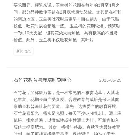
要求而异。频繁来说，玉兰树的花期在每年的3月至4月之
间，部分品种致使不错在2月底就启动怒放。尤其是在祥和
的南边地区，玉兰树吐花时辰更早；而在朔方，由于气温
较低，吐花时辰会稍晚一些。 玉兰树的花期较短，频繁独
一7到10天支配，但其花朵大而灿艳，具有极高的不雅赏
价值。此外，玉兰树不仅吐花灿艳，其叶片
新闻动态
石竹花教育与栽培时刻重心
2026-05-25
石竹花，又称康乃馨，是一种常见的不雅赏花草，因其花
色丰富、花期长而广受喜爱。合理教育与栽培是保证其健
康助长和普遍吐花的要道。 率先，选拔妥当的教育环境。
石竹花喜阳光，需实足光照，每天至少6小时以上。泥土应
疏松、排水普遍，以微碱性或中性泥土为佳，可相宜加入
腐殖土提高肥力。 其次，播撒与移栽。春秋季为最好教育
时刻，种子可径直撒播于苗床，保持湿润，约7-10天发