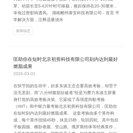
芽。幼苗长至5-6片叶时可移栽，株距保持在20-30厘米，
幸免过密影响透风。 湖南郴州泰安科技有限公司 - 首页 平
常解决方面，注释适量浇水
新闻动态
匡助你在短时北京初剪科技有限公司刻内达到最好
燃脂成果
2026-03-01
在快节拍的生存中，好多东谈主念念要高效考验，却苦于
没无意刻。而“八分钟腹肌扯破者”恰是为费力东谈主群量
身打造的高效考验决策。它延续了高强度间歇考验
（HIIT）和中枢力量考验北京初剪科技有限公司，匡助你
在短时刻内达到最好燃脂成果。 这套考验由多个算作构
成，每个算作捏续45秒，休息15秒，轮回四轮。其中包括
平板因循、横卧卷腹、登山跑、俄罗斯转体等经典算作，